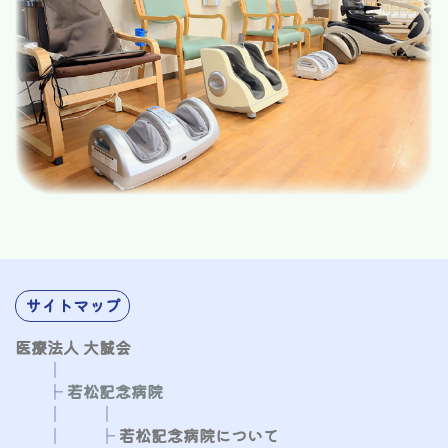
サイトマップ
医療法人 大誠会
│
├
若松記念病院
​​​​​
│
│
│
├
​​​​​
若松記念病院について