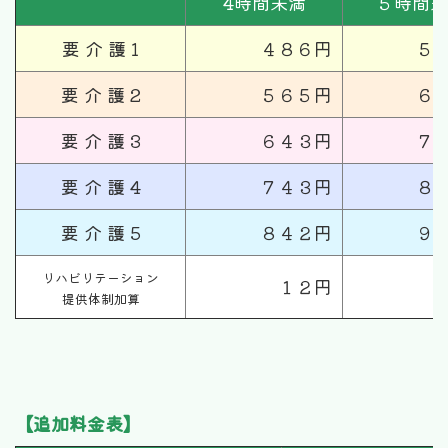
4時間未満
５時間未
要 介 護 1
４８６円
５
要 介 護 2
５６５円
６
要 介 護 3
６４３円
７
要 介 護 4
７４３円
８
要 介 護 5
８４２円
９
リハビリテーション
１２円
提供体制加算
【追加料金表】